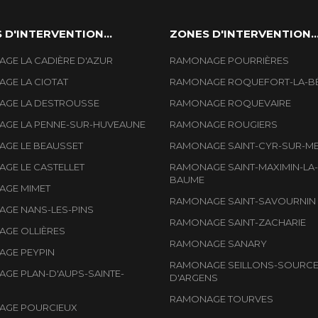
 D'INTERVENTION...
ZONES D'INTERVENTION..
GE LA CADIÈRE D'AZUR
RAMONAGE POURRIÈRES
GE LA CIOTAT
RAMONAGE ROQUEFORT-LA-B
GE LA DESTROUSSE
RAMONAGE ROQUEVAIRE
GE LA PENNE-SUR-HUVEAUNE
RAMONAGE ROUGIERS
GE LE BEAUSSET
RAMONAGE SAINT-CYR-SUR-M
GE LE CASTELLET
RAMONAGE SAINT-MAXIMIN-LA-
BAUME
GE MIMET
RAMONAGE SAINT-SAVOURNIN
GE NANS-LES-PINS
RAMONAGE SAINT-ZACHARIE
GE OLLIÈRES
RAMONAGE SANARY
GE PEYPIN
RAMONAGE SEILLONS-SOURCE
GE PLAN-D'AUPS-SAINTE-
D'ARGENS
RAMONAGE TOURVES
AGE POURCIEUX