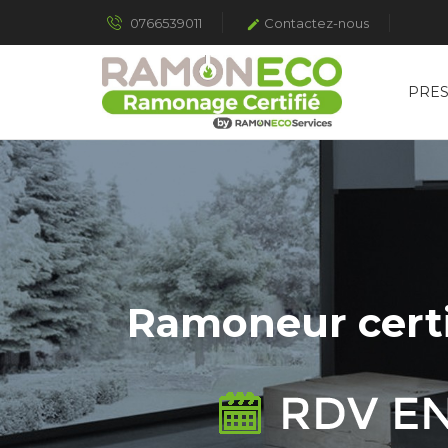
0766539011
Contactez-nous

PRES
Ramoneur certif