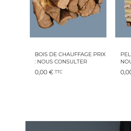
GE PRIX
PELLETS 66 SACS PRIX :
QAÏ
R
NOUS CONSULTER
CHE
0,00 €
249
TTC