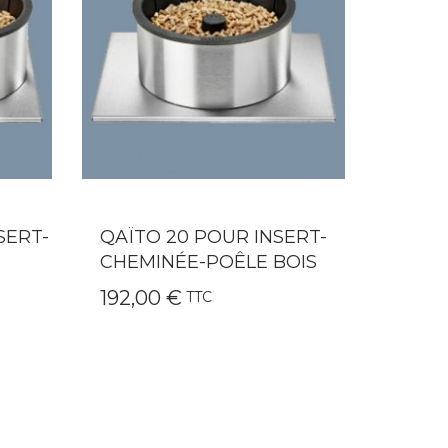
ERT-
QAÏTO 10 POUR PETITS
VITR’
OIS
FOYERS
POÊL
169,00 €
9,90 
TTC