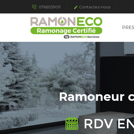
0766539011
Contactez-nous

PRES
Ramoneur ce