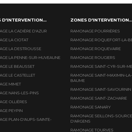
 D'INTERVENTION...
ZONES D'INTERVENTION..
GE LA CADIÈRE D'AZUR
RAMONAGE POURRIÈRES
GE LA CIOTAT
RAMONAGE ROQUEFORT-LA-B
GE LA DESTROUSSE
RAMONAGE ROQUEVAIRE
GE LA PENNE-SUR-HUVEAUNE
RAMONAGE ROUGIERS
GE LE BEAUSSET
RAMONAGE SAINT-CYR-SUR-M
GE LE CASTELLET
RAMONAGE SAINT-MAXIMIN-LA-
BAUME
GE MIMET
RAMONAGE SAINT-SAVOURNIN
GE NANS-LES-PINS
RAMONAGE SAINT-ZACHARIE
GE OLLIÈRES
RAMONAGE SANARY
GE PEYPIN
RAMONAGE SEILLONS-SOURCE
GE PLAN-D'AUPS-SAINTE-
D'ARGENS
RAMONAGE TOURVES