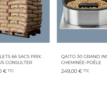
TO 30 GRAND INSERT-
QAÏTO 20 POUR INS
MINÉE-POÊLE
CHEMINÉE-POÊLE B
,00 €
192,00 €
TTC
TTC