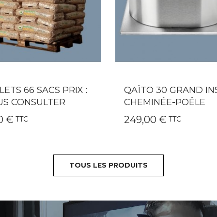
TO 30 GRAND INSERT-
QAÏTO 20 POUR INS
MINÉE-POÊLE
CHEMINÉE-POÊLE B
,00 €
192,00 €
TTC
TTC
TOUS LES PRODUITS