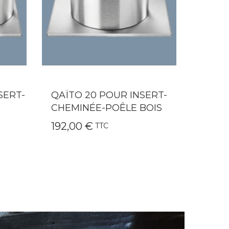
ERT-
QAÏTO 10 POUR PETITS
VITR’
OIS
FOYERS
POÊL
169,00 €
9,90 
TTC