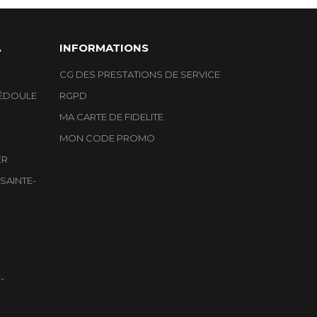
.
INFORMATIONS
CG DES PRESTATIONS DE SERVICE
ÉDOULE
RGPD
MA CARTE DE FIDELITE
MON CODE PROMO
ER
SAINTE-
-