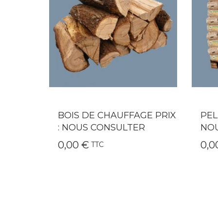
GE PRIX
PELLETS 66 SACS PRIX :
QAÏ
R
NOUS CONSULTER
CHE
0,00 €
249
TTC