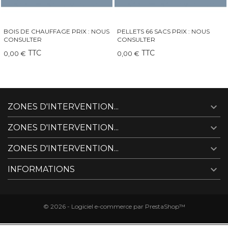
PELLETS 66 SACS PRIX : NOUS
QAÏTO 30 GRAND INSERT-
CONSULTER
CHEMINÉE-POÊLE
TTC
TTC
0,00 €
249,00 €

ZONES D'INTERVENTION...

ZONES D'INTERVENTION...

ZONES D'INTERVENTION...

INFORMATIONS
© 2026 - Logiciel e-commerce par PrestaShop™