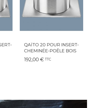
ERT-
QAÏTO 10 POUR PETITS
VITR’
OIS
FOYERS
POÊL
169,00 €
9,90 
TTC