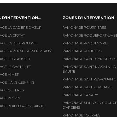
 D'INTERVENTION...
ZONES D'INTERVENTION..
GE LA CADIÈRE D'AZUR
RAMONAGE POURRIÈRES
GE LA CIOTAT
RAMONAGE ROQUEFORT-LA-B
GE LA DESTROUSSE
RAMONAGE ROQUEVAIRE
GE LA PENNE-SUR-HUVEAUNE
RAMONAGE ROUGIERS
GE LE BEAUSSET
RAMONAGE SAINT-CYR-SUR-M
GE LE CASTELLET
RAMONAGE SAINT-MAXIMIN-LA-
BAUME
GE MIMET
RAMONAGE SAINT-SAVOURNIN
GE NANS-LES-PINS
RAMONAGE SAINT-ZACHARIE
GE OLLIÈRES
RAMONAGE SANARY
GE PEYPIN
RAMONAGE SEILLONS-SOURCE
GE PLAN-D'AUPS-SAINTE-
D'ARGENS
RAMONAGE TOURVES