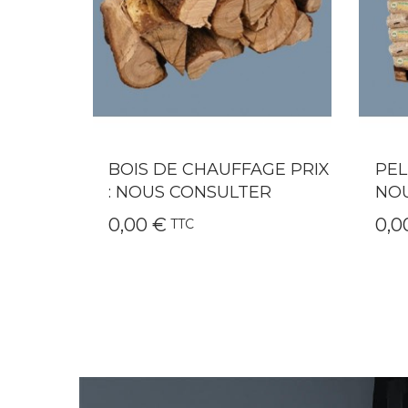
GE PRIX
PELLETS 66 SACS PRIX :
QAÏ
R
NOUS CONSULTER
CHE
0,00 €
249
TTC