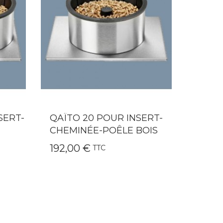
ERT-
QAÏTO 10 POUR PETITS
VITR’
OIS
FOYERS
POÊL
169,00 €
9,90 
TTC