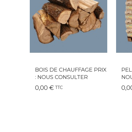
GE PRIX
PELLETS 66 SACS PRIX :
QAÏ
R
NOUS CONSULTER
CHE
0,00 €
249
TTC