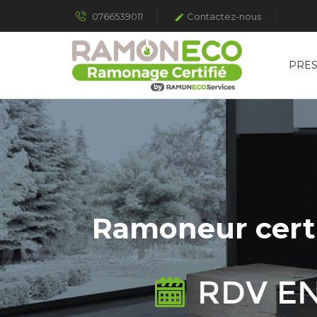
0766539011
Contactez-nous

PRES
Ramoneur certi