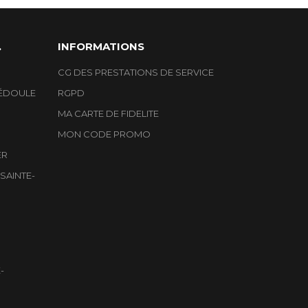
.
INFORMATIONS
CG DES PRESTATIONS DE SERVICE
ÉDOULE
RGPD
MA CARTE DE FIDELITE
MON CODE PROMO
ER
SAINTE-
-