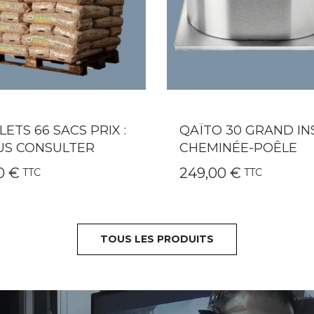
TO 30 GRAND INSERT-
QAÏTO 20 POUR INS
MINÉE-POÊLE
CHEMINÉE-POÊLE B
,00 €
192,00 €
TTC
TTC
TOUS LES PRODUITS