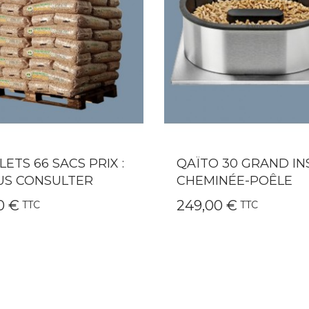
TO 30 GRAND INSERT-
QAÏTO 20 POUR INS
MINÉE-POÊLE
CHEMINÉE-POÊLE B
,00 €
192,00 €
TTC
TTC