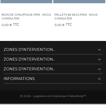
PELLETS 66 SACS PRIX : NOUS
QAÏTO 30 GRAND INSERT-
CONSULTER
CHEMINÉE-POÊLE
TTC
TTC
0,00 €
249,00 €

ZONES D'INTERVENTION...

ZONES D'INTERVENTION...

ZONES D'INTERVENTION...

INFORMATIONS
© 2026 - Logiciel e-commerce par PrestaShop™