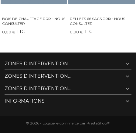
PELLETS 66 SACS PRIX : NOUS
QAÏTO 30 GRAND INSERT-
CONSULTER
CHEMINÉE-POÊLE
TTC
TTC
0,00 €
249,00 €

ZONES D'INTERVENTION...

ZONES D'INTERVENTION...

ZONES D'INTERVENTION...

INFORMATIONS
© 2026 - Logiciel e-commerce par PrestaShop™