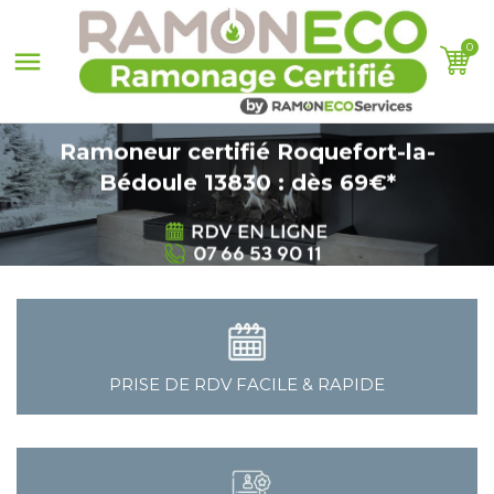
0

Ramoneur certifié Roquefort-la-
Bédoule 13830 : dès 69€*
PRISE DE RDV FACILE & RAPIDE