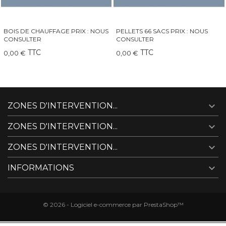
PELLETS 66 SACS PRIX : NOUS
QAÏTO 30 GRAND INSERT-
CONSULTER
CHEMINÉE-POÊLE
TTC
TTC
0,00 €
249,00 €

ZONES D'INTERVENTION...

ZONES D'INTERVENTION...

ZONES D'INTERVENTION...

INFORMATIONS
© 2026 - Logiciel e-commerce par PrestaShop™