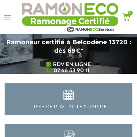
0

Ramoneur certifié à Belcodène 13720 :
dès 69€*
PRISE DE RDV FACILE & RAPIDE