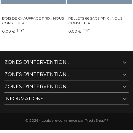
PELLETS 66 SACS PRIX : NOUS
QAÏTO 30 GRAND INSERT-
CONSULTER
CHEMINÉE-POÊLE
TTC
TTC
0,00 €
249,00 €

ZONES D'INTERVENTION...

ZONES D'INTERVENTION...

ZONES D'INTERVENTION...

INFORMATIONS
© 2026 - Logiciel e-commerce par PrestaShop™