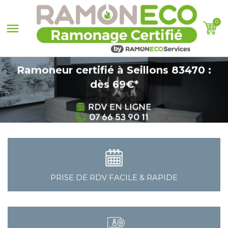
0

Ramoneur certifié à Seillons 83470 :
dès 69€*
PRISE DE RDV FACILE & RAPIDE