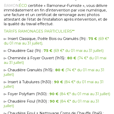
RAMON
ÉCO
certifiée « Ramoneur-Fumiste », vous délivre
immédiatement en fin d’intervention par voie numérique,
une facture et un certificat de ramonage avec photos
attestant de l’état de l’installation après intervention, et de
la qualité du travail effectué.
TARIFS RAMONAGES PARTICULIERS**
▻ Insert Classique, Poêle Bois ou Granulés (1h) :
75 €
(69 €*
du 01 mai au 31 juillet)
.
▻ Chaudière Gaz (1h) :
75 €
(69 €* du 01 mai au 31 juillet)
▻ Cheminée à Foyer Ouvert (1h15) :
80 €
(74 €* du 01 mai
au 31 juillet)
▻ Chaudière Granulés (1h15) :
80 €
(74 €* du 01 mai au 31
juillet)
▻ Insert à Tubulures (1h30) :
90 €
(84 €* du 01 mai au 31
juillet)
▻ Foyer Polyflam (1h30) :
90 €
(84 €* du 01 mai au 31 juillet)
▻ Chaudière Fioul (1h30) :
90 €
(84 €* du 01 mai au 31
juillet)
▻ Chaudière Fioul + Nettoyage Corps de Chauffe (1h45) :