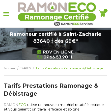
0

Ramoneur certifié à Saint-Zacharie
83640 : dès 69€*
Accueil
TARIFS
Tarifs Prestations Ramonage & Débistrage
Tarifs Prestations Ramonage &
Débistrage
RAMON
ÉCO
utilise un nouveau matériel rotatif électrique
et vous garantit un travail efficace et soigné.