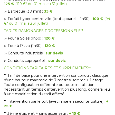
125 €
(119 €* du 01 mai au 31 juillet)
▻ Barbecue (30 min) :
35 €
▻ Forfait hyper centre-ville (tout appareil – 1h30) :
100 €
(94
€* du 01 mai au 31 juillet)
TARIFS RAMONAGES PROFESSIONNELS**
▻ Four à Soles (1h30) :
120 €
▻ Four à Pizza (1h30) :
120 €
▻ Conduits industriels :
sur devis
▻ Conduits copropriété :
sur devis
CONDITIONS TARIFAIRES ET SUPPLEMENTS**
** Tarif de base pour une intervention sur conduit classique
d’une hauteur maximale de 7 mètres, soit rdc + 1 étage.
Toute configuration différente ou toute installation
nécessitant un temps d’intervention plus long, donnera lieu
à une modification du tarif affiché.
** Intervention par le toit (avec mise en sécurité toiture) :
+
25 €
** 3ème étage et + sans ascenseur :
+ 15 €