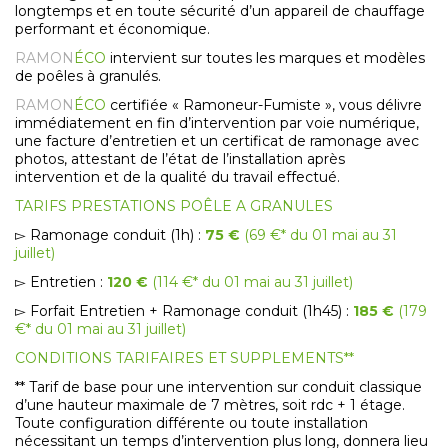
longtemps et en toute sécurité d’un appareil de chauffage
performant et économique.
RAMON
ÉCO
intervient sur toutes les marques et modèles
de poêles à granulés.
RAMON
ÉCO
certifiée « Ramoneur-Fumiste », vous délivre
immédiatement en fin d’intervention par voie numérique,
une facture d’entretien et un certificat de ramonage avec
photos, attestant de l’état de l’installation après
intervention et de la qualité du travail effectué.
TARIFS PRESTATIONS POÊLE A GRANULES
▻ Ramonage conduit (1h) :
75 €
(69 €* du 01 mai au 31
juillet)
▻ Entretien :
120 €
(114 €* du 01 mai au 31 juillet)
▻ Forfait Entretien + Ramonage conduit (1h45) :
185 €
(179
€* du 01 mai au 31 juillet)
CONDITIONS TARIFAIRES ET SUPPLEMENTS**
** Tarif de base pour une intervention sur conduit classique
d’une hauteur maximale de 7 mètres, soit rdc + 1 étage.
Toute configuration différente ou toute installation
nécessitant un temps d’intervention plus long, donnera lieu