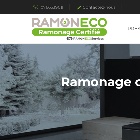
0766539011
Contactez-nous

PRES
Ramonage ce