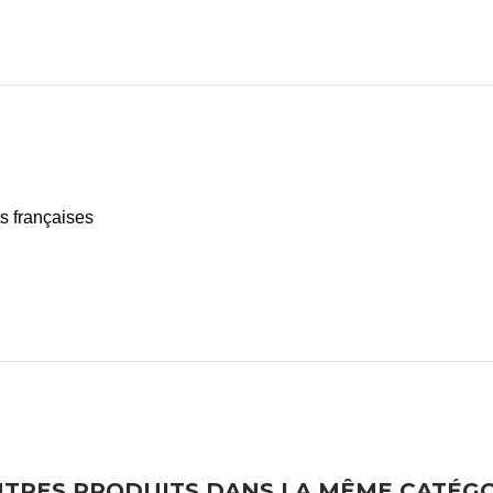
re
ts françaises
UTRES PRODUITS DANS LA MÊME CATÉGO