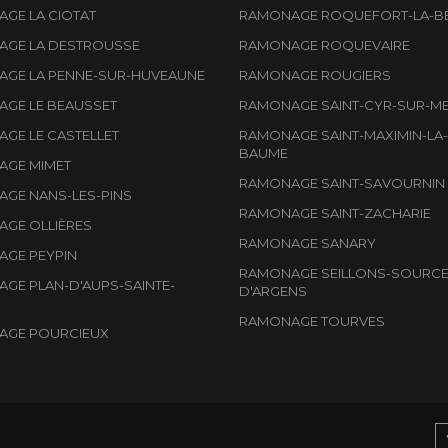
GE LA CIOTAT
RAMONAGE ROQUEFORT-LA-B
GE LA DESTROUSSE
RAMONAGE ROQUEVAIRE
GE LA PENNE-SUR-HUVEAUNE
RAMONAGE ROUGIERS
GE LE BEAUSSET
RAMONAGE SAINT-CYR-SUR-M
GE LE CASTELLET
RAMONAGE SAINT-MAXIMIN-LA-
BAUME
GE MIMET
RAMONAGE SAINT-SAVOURNIN
GE NANS-LES-PINS
RAMONAGE SAINT-ZACHARIE
GE OLLIÈRES
RAMONAGE SANARY
GE PEYPIN
RAMONAGE SEILLONS-SOURCE
GE PLAN-D'AUPS-SAINTE-
D'ARGENS
RAMONAGE TOURVES
AGE POURCIEUX