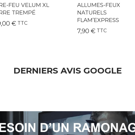
LUMES-FEUX
QAÏTO 30 GRAND
TURELS
INSERT-CHEMINÉE-
AM’EXPRESS
POÊLE
90 €
249,00 €
TTC
TTC
DERNIERS AVIS GOOGLE